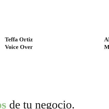
Teffa Ortiz
A
Voice Over
M
os
 de tu negocio.