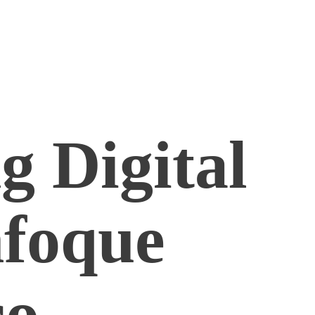
 Digital 
nfoque 
co